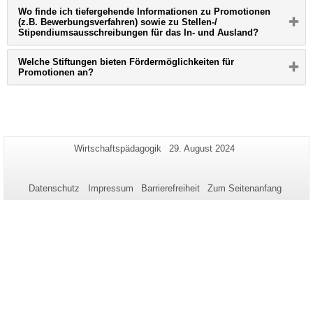
klicken,
Wo finde ich tiefergehende Informationen zu Promotionen
um
(z.B. Bewerbungsverfahren) sowie zu Stellen-/
Inhalt
Bitte
Stipendiumsausschreibungen für das In- und Ausland?
zu
Button
erweitern
klicken,
bzw.
Welche Stiftungen bieten Fördermöglichkeiten für
um
zu
Bitte
Promotionen an?
Inhalt
reduzieren
Button
zu
klicken,
erweitern
um
bzw.
Inhalt
zu
zu
reduzieren
erweitern
bzw.
Zusätzliche
Seiten-
Letzte
Wirtschaftspädagogik
29. August 2024
zu
Name:
Aktualisierung:
Informationen
reduzieren
zu
Datenschutz
Impressum
Barrierefreiheit
Zum Seitenanfang
dieser
Seite