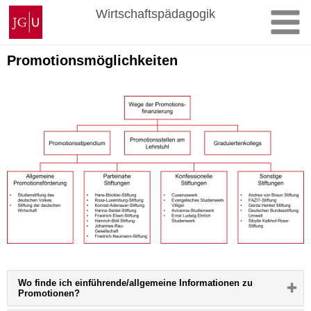
Zum
Johannes
Wirtschaftspädagogik
Inhalt
Gutenberg-
springen
Universität
Mainz
Promotionsmöglichkeiten
Wo finde ich einführende/allgemeine Informationen zu
Bitte
Promotionen?
Button