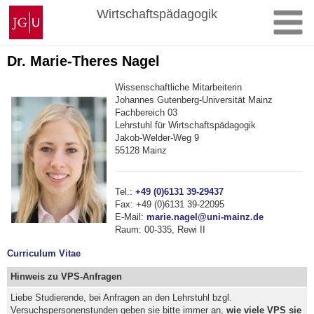
Zum
Johannes
Wirtschaftspädagogik
Inhalt
Gutenberg-
springen
Universität
Mainz
Dr. Marie-Theres Nagel
Wissenschaftliche Mitarbeiterin
Johannes Gutenberg-Universität Mainz
Fachbereich 03
Lehrstuhl für Wirtschaftspädagogik
Jakob-Welder-Weg 9
55128 Mainz
Tel.:
+49 (0)6131 39-29437
Fax:
+49 (0)6131 39-22095
E-Mail:
marie.nagel@uni-mainz.de
Raum:
00-335, Rewi II
Curriculum Vitae
Hinweis zu VPS-Anfragen
Liebe Studierende, bei Anfragen an den Lehrstuhl bzgl.
Versuchspersonenstunden geben sie bitte immer an,
wie viele VPS sie