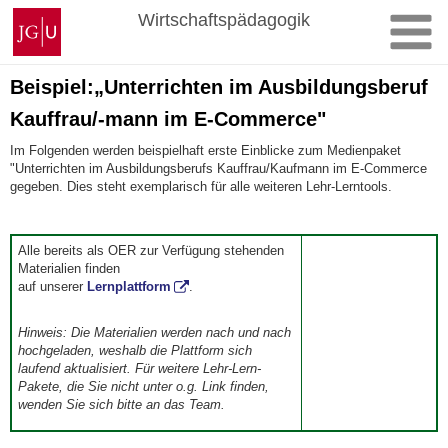
Zum
Johannes
Wirtschaftspädagogik
Inhalt
Gutenberg-
springen
Universität
Mainz
Beispiel:„Unterrichten im Ausbildungsberuf
Kauffrau/-mann im E-Commerce"
Im Folgenden werden beispielhaft erste Einblicke zum Medienpaket
"Unterrichten im Ausbildungsberufs Kauffrau/Kaufmann im E-Commerce
gegeben. Dies steht exemplarisch für alle weiteren Lehr-Lerntools.
Alle bereits als OER zur Verfügung stehenden
Materialien finden
auf unserer
Lernplattform
.
Hinweis: Die Materialien werden nach und nach
hochgeladen, weshalb die Plattform sich
laufend aktualisiert. Für weitere Lehr-Lern-
Pakete, die Sie
nicht unter o.g. Link finden,
wenden Sie sich bitte an das Team.