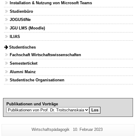
Installation & Nutzung von Microsoft Teams
Studienbüro
JOGUStINe
JGU LMS (Moodle)
ILIAS
Studentisches
Fachschaft Wirtschaftswissenschaften
Semesterticket
Alumni Mainz
Studentische Organisationen
Publikationen und Vorträge
Zusätzliche
Seiten-
Letzte
Wirtschaftspädagogik
10. Februar 2023
Name:
Aktualisierung:
Informationen