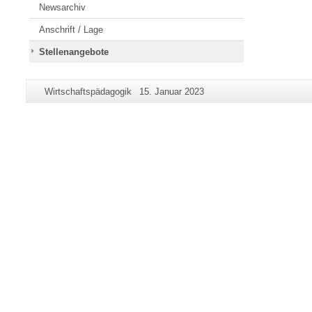
Newsarchiv
Anschrift / Lage
Stellenangebote
Zusätzliche
Seiten-
Letzte
Wirtschaftspädagogik
15. Januar 2023
Informationen
Name:
Aktualisierung:
zu
dieser
Seite