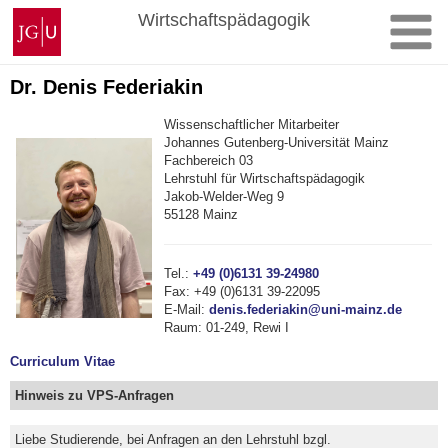
Zum
Johannes
Wirtschaftspädagogik
Inhalt
Gutenberg-
springen
Universität
Mainz
Dr. Denis Federiakin
Wissenschaftlicher Mitarbeiter
Johannes Gutenberg-Universität Mainz
Fachbereich 03
Lehrstuhl für Wirtschaftspädagogik
Jakob-Welder-Weg 9
55128 Mainz
Tel.:
+49 (0)6131 39-24980
Fax:
+49 (0)6131 39-22095
E-Mail:
denis.federiakin@uni-mainz.de
Raum: 01-249, Rewi I
Curriculum Vitae
Hinweis zu VPS-Anfragen
Liebe Studierende, bei Anfragen an den Lehrstuhl bzgl.