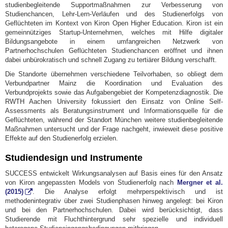
studienbegleitende Supportmaßnahmen zur Verbesserung von
Studienchancen, Lehr-Lern-Verläufen und des Studienerfolgs von
Geflüchteten im Kontext von Kiron Open Higher Education. Kiron ist ein
gemeinnütziges Startup-Unternehmen, welches mit Hilfe digitaler
Bildungsangebote in einem umfangreichen Netzwerk von
Partnerhochschulen Geflüchteten Studienchancen eröffnet und ihnen
dabei unbürokratisch und schnell Zugang zu tertiärer Bildung verschafft.
Die Standorte übernehmen verschiedene Teilvorhaben, so obliegt dem
Verbundpartner Mainz die Koordination und Evaluation des
Verbundprojekts sowie das Aufgabengebiet der Kompetenzdiagnostik. Die
RWTH Aachen University fokussiert den Einsatz von Online Self-
Assessments als Beratungsinstrument und Informationsquelle für die
Geflüchteten, während der Standort München weitere studienbegleitende
Maßnahmen untersucht und der Frage nachgeht, inwieweit diese positive
Effekte auf den Studienerfolg erzielen.
Studiendesign und Instrumente
SUCCESS entwickelt Wirkungsanalysen auf Basis eines für den Ansatz
von Kiron angepassten Models von Studienerfolg nach
Mergner et al.
(2015)
. Die Analyse erfolgt mehrperspektivisch und ist
methodenintegrativ über zwei Studienphasen hinweg angelegt: bei Kiron
und bei den Partnerhochschulen. Dabei wird berücksichtigt, dass
Studierende mit Fluchthintergrund sehr spezielle und individuell