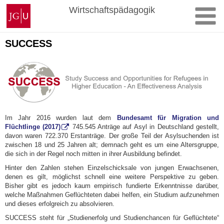
Zum
Johannes
Wirtschaftspädagogik
Inhalt
Gutenberg-
springen
Universität
Mainz
SUCCESS
Im Jahr 2016 wurden laut dem
Bundesamt für Migration und
Flüchtlinge (2017)
745.545 Anträge auf Asyl in Deutschland gestellt,
davon waren 722.370 Erstanträge. Der große Teil der Asylsuchenden ist
zwischen 18 und 25 Jahren alt; demnach geht es um eine Altersgruppe,
die sich in der Regel noch mitten in ihrer Ausbildung befindet.
Hinter den Zahlen stehen Einzelschicksale von jungen Erwachsenen,
denen es gilt, möglichst schnell eine weitere Perspektive zu geben.
Bisher gibt es jedoch kaum empirisch fundierte Erkenntnisse darüber,
welche Maßnahmen Geflüchteten dabei helfen, ein Studium aufzunehmen
und dieses erfolgreich zu absolvieren.
SUCCESS steht für „Studienerfolg und Studienchancen für Geflüchtete“