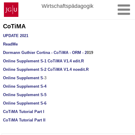
Zum
Johannes
Wirtschaftspädagogik
Inhalt
Gutenberg-
springen
Universität
Mainz
CoTiMA
UPDATE 2021
ReadMe
Dormann Guthier Cortina - CoTiMA - ORM -
2
019
Online Supplement S-1 CoTiMA V1.4 edit.R
Online Supplement S-2 CoTiMA V1.4 noedit.R
Online Supplement S
-3
Online Supplement S-4
Online Supplement S-5
Online Supplement S-6
CoTiMA Tutorial Part I
CoTiMA Tutorial Part II