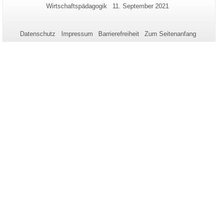
Zusätzliche
Seiten-
Letzte
Wirtschaftspädagogik
11. September 2021
Name:
Aktualisierung:
Informationen
zu
Datenschutz
Impressum
Barrierefreiheit
Zum Seitenanfang
dieser
Seite